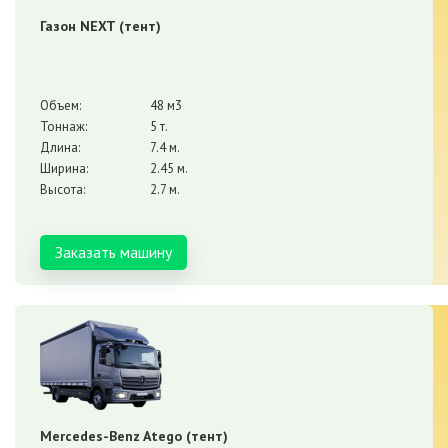
Газон NEXT (тент)
Объем:
48 м3
Тоннаж:
5 т.
Длина:
7.4 м.
Ширина:
2.45 м.
Высота:
2.7 м.
Заказать машину
Mercedes-Benz Atego (тент)