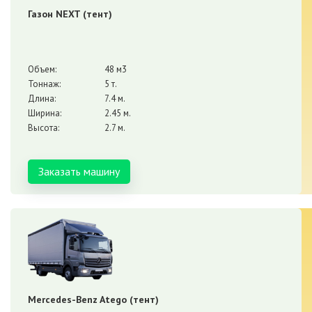
Газон NEXT (тент)
Объем:
48 м3
Тоннаж:
5 т.
Длина:
7.4 м.
Ширина:
2.45 м.
Высота:
2.7 м.
Заказать машину
Mercedes-Benz Atego (тент)