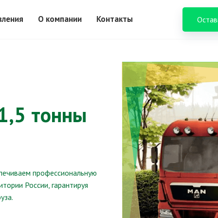
вления
О компании
Контакты
Остав
1,5 тонны
спечиваем профессиональную
итории России, гарантируя
уза.