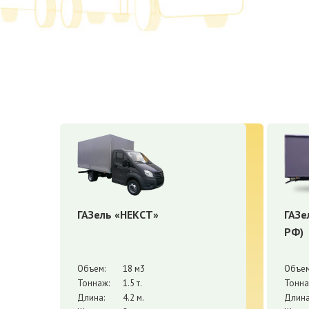
ГАЗель «НЕКСТ»
ГАЗе
РФ)
Объем:
18 м3
Объем
Тоннаж:
1.5 т.
Тонна
Длина:
4.2 м.
Длина