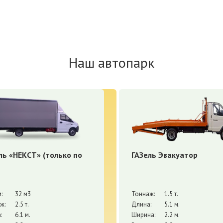
Наш автопарк
ль «НЕКСТ» (только по
ГАЗель Эвакуатор
:
32 м3
Тоннаж:
1.5 т.
ж:
2.5 т.
Длина:
5.1 м.
:
6.1 м.
Ширина:
2.2 м.