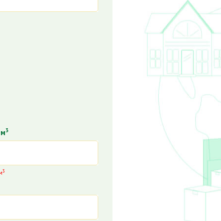
3
 м
3
м